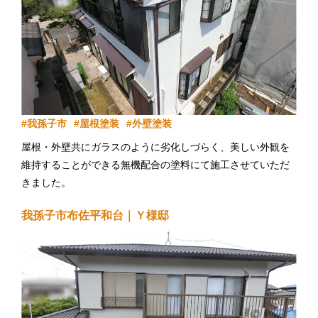
我孫子市
屋根塗装
外壁塗装
屋根・外壁共にガラスのように劣化しづらく、美しい外観を
維持することができる無機配合の塗料にて施工させていただ
きました。
一部の出窓上の板金も交換し、安心して梅雨入りを迎えられ
我孫子市布佐平和台｜Ｙ様邸
ます。明るいホワイトでとても洗練された雰囲気の佇まいで
す。
「石井建装さんに頼んで良かったです。」とのお言葉もいた
だき、大変嬉しく思います。
今後は定期点検でアフターフォローもさせていただきますの
で、引き続き何卒よろしくお願い申し上げます。