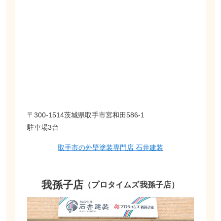
〒300-1514茨城県取手市宮和田586-1
駐車場3台
取手市の外壁塗装専門店 石井建装
我孫子店
（プロタイムズ我孫子店）