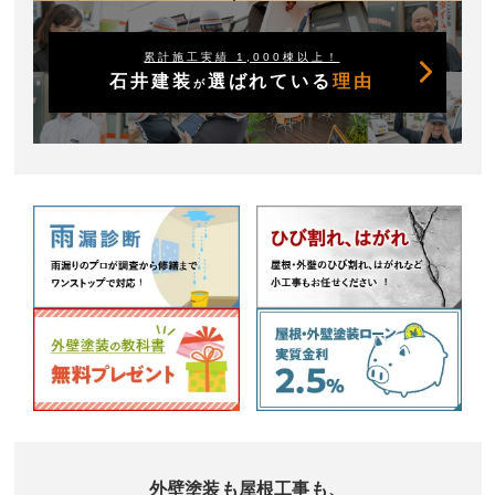
累計施工実績 1,000棟以上！
石井建装
選ばれている
理由
が
外壁塗装も屋根工事も、