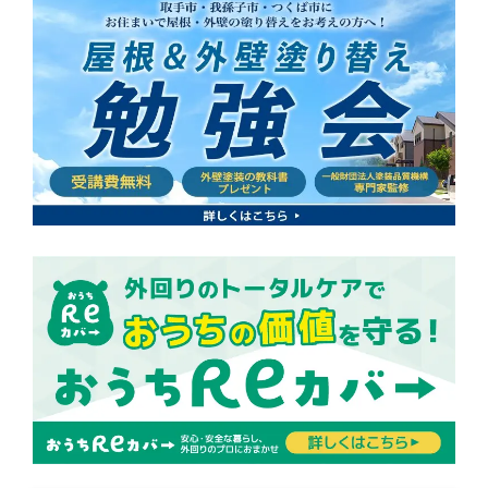
2025.05.23バイオ洗浄って安全？高圧洗浄と比較してわか
る「効果・価格・寿命」まとめ
2025.06.02【牛久市】金属製の外壁が濃いブルーで鮮やか
に。インパクトのある外観に仕上がりました。
2025.05.31【無料点検あり】我孫子市の雨漏りを見逃さな
いプロの調査方法とは？
2025.05.30【６月】外壁・屋根塗装 無料 相談会のご案内
2025.05.29我孫子市の街並みに映える！おしゃれな外壁色
と心理効果
2025.05.28高圧洗浄では防げない？つくば市の雨漏り対策