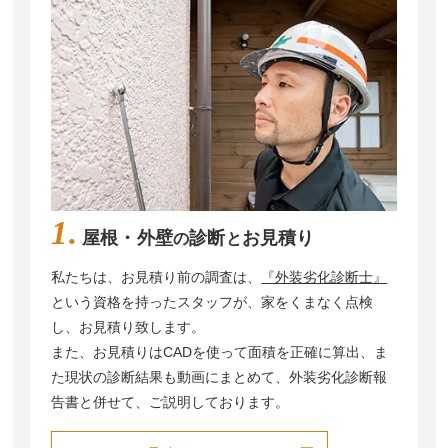
1.
屋根・外壁
診断
お見積り
の
と
私たちは、お⾒積り前の調査は、
『外装劣化診断⼠』
という資格を持ったスタッフが、家をくまなく点検
し、お⾒積り致します。
また、お⾒積りはCADを使って面積を正確に算出、ま
た現状の診断結果も動画にまとめて、外装劣化診断報
告書と併せて、ご説明しております。