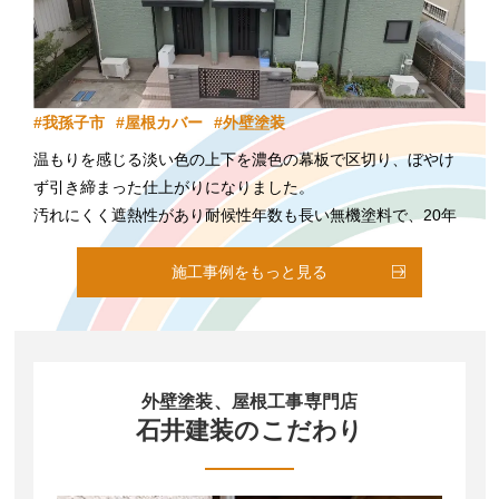
我孫子市
屋根カバー
外壁塗装
温もりを感じる淡い色の上下を濃色の幕板で区切り、ぼやけ
ず引き締まった仕上がりになりました。
汚れにくく遮熱性があり耐候性年数も長い無機塗料で、20年
以上きれいな状態が保てます。
アフターフォローも責任を持ってご対応いたします。万が一
施工事例をもっと見る
お気付きの点等ございましたら何なりとお申し付け下さい！
郵便局での相談会にお越しいただき、弊社にお任せいただき
ましてありがとうございました。
外壁塗装、屋根工事専門店
石井建装のこだわり