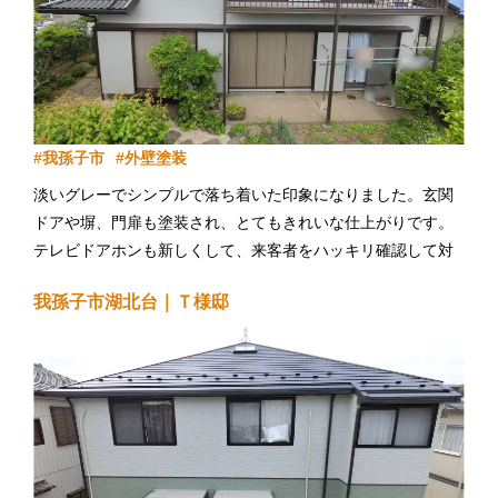
我孫子市
外壁塗装
淡いグレーでシンプルで落ち着いた印象になりました。玄関
ドアや塀、門扉も塗装され、とてもきれいな仕上がりです。
テレビドアホンも新しくして、来客者をハッキリ確認して対
応することができます。
我孫子市湖北台｜Ｔ様邸
アフターフォローも責任を持ってご対応いたします。万が一
お気付きの点等ございましたら何なりとお申し付け下さい！
今後とも何卒よろしくお願い申し上げます。