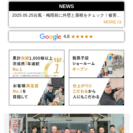
にバイオ洗浄が選ばれる理由
2025.05.26【取手市】建物を大きく見せる効果もあるカラ
NEWS
ーで、明るい外観に仕上がりました。
2025.05.25台風・梅雨前に外壁と屋根をチェック！被害を
防ぐための事前点検マニュアル
2025.05.23バイオ洗浄って安全？高圧洗浄と比較してわか
る「効果・価格・寿命」まとめ
2025.06.02【牛久市】金属製の外壁が濃いブルーで鮮やか
MORE
に。インパクトのある外観に仕上がりました。
2025.05.31【無料点検あり】我孫子市の雨漏りを見逃さな
いプロの調査方法とは？
2025.05.30【６月】外壁・屋根塗装 無料 相談会のご案内
4.8
★★★★★
2025.05.29我孫子市の街並みに映える！おしゃれな外壁色
と心理効果
2025.05.28高圧洗浄では防げない？つくば市の雨漏り対策
にバイオ洗浄が選ばれる理由
2025.05.26【取手市】建物を大きく見せる効果もあるカラ
ーで、明るい外観に仕上がりました。
2025.05.25台風・梅雨前に外壁と屋根をチェック！被害を
防ぐための事前点検マニュアル
2025.05.23バイオ洗浄って安全？高圧洗浄と比較してわか
る「効果・価格・寿命」まとめ