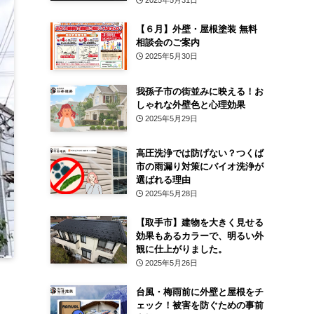
2025年5月31日
【６月】外壁・屋根塗装 無料
相談会のご案内
2025年5月30日
我孫子市の街並みに映える！お
しゃれな外壁色と心理効果
2025年5月29日
高圧洗浄では防げない？つくば
市の雨漏り対策にバイオ洗浄が
選ばれる理由
2025年5月28日
【取手市】建物を大きく見せる
効果もあるカラーで、明るい外
観に仕上がりました。
2025年5月26日
台風・梅雨前に外壁と屋根をチ
ェック！被害を防ぐための事前