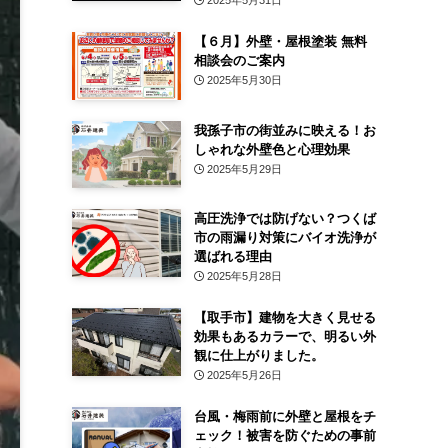
2025年5月31日
【６月】外壁・屋根塗装 無料
相談会のご案内
2025年5月30日
我孫子市の街並みに映える！お
しゃれな外壁色と心理効果
2025年5月29日
高圧洗浄では防げない？つくば
市の雨漏り対策にバイオ洗浄が
選ばれる理由
2025年5月28日
【取手市】建物を大きく見せる
効果もあるカラーで、明るい外
観に仕上がりました。
2025年5月26日
台風・梅雨前に外壁と屋根をチ
ェック！被害を防ぐための事前