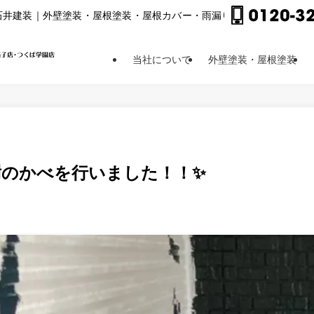
⽯井建装｜外壁塗装・屋根塗装・屋根カバー・⾬漏り修理他
当社について
外壁塗装・屋根塗装
謝のかべを行いました！！✨