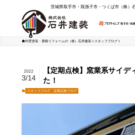
茨城県取⼿市・我孫⼦市・つくば市（株）
外壁塗装・屋根リフォームの（株）石井建装
スタッフブログ
【定期点検】窯業系サイデ
2022
3/14
た！
スタッフブログ
定期点検ブログ