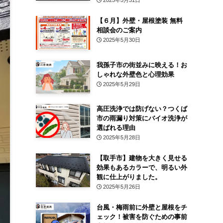
2025年5月31日
【６月】外壁・屋根塗装 無料
相談会のご案内
2025年5月30日
我孫子市の街並みに映える！お
しゃれな外壁色と心理効果
2025年5月29日
高圧洗浄では防げない？つくば
市の雨漏り対策にバイオ洗浄が
選ばれる理由
2025年5月28日
【取手市】建物を大きく見せる
効果もあるカラーで、明るい外
観に仕上がりました。
2025年5月26日
台風・梅雨前に外壁と屋根をチ
ェック！被害を防ぐための事前