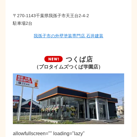
〒270-1143千葉県我孫子市天王台2-4-2
駐車場2台
我孫子市の外壁塗装専門店 石井建装
つくば店
（プロタイムズつくば学園店）
allowfullscreen="" loading="lazy"