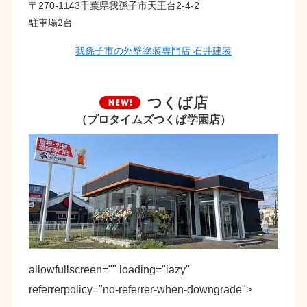
〒270-1143千葉県我孫子市天王台2-4-2
駐車場2台
我孫子市の外壁塗装専門店 石井建装
つくば店
（プロタイムズつくば学園店）
allowfullscreen="" loading="lazy"
referrerpolicy="no-referrer-when-downgrade">