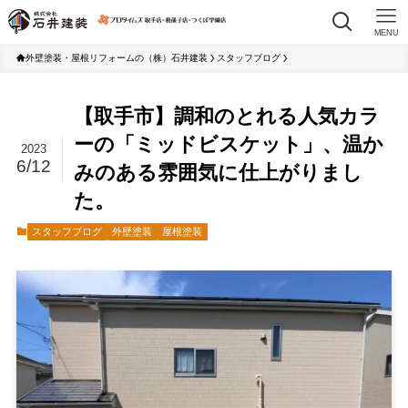
MENU
外壁塗装・屋根リフォームの（株）石井建装
スタッフブログ
【取手市】調和のとれる人気カラ
ーの「ミッドビスケット」、温か
2023
6/12
みのある雰囲気に仕上がりまし
た。
スタッフブログ
外壁塗装
屋根塗装