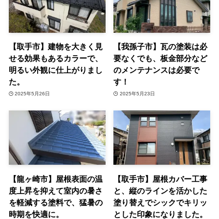
【取手市】建物を大きく見
【我孫子市】瓦の塗装は必
せる効果もあるカラーで、
要なくでも、板金部分など
明るい外観に仕上がりまし
のメンテナンスは必要で
た。
す！
2025年5月26日
2025年5月23日
【龍ヶ崎市】屋根表面の温
【取手市】屋根カバー工事
度上昇を抑えて室内の暑さ
と、縦のラインを活かした
を軽減する塗料で、猛暑の
塗り替えでシックでキリッ
時期を快適に。
とした印象になりました。