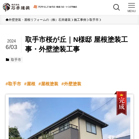
MENU
外壁塗装・屋根リフォームの（株）石井建装
施工事例
取手市
取手市桜が丘｜N様邸 屋根塗装工
2024
6/03
事・外壁塗装工事
取手市
取手市
屋根
屋根塗装
外壁塗装