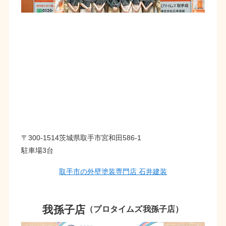
〒300-1514茨城県取手市宮和田586-1
駐車場3台
取手市の外壁塗装専門店 石井建装
我孫子店
（プロタイムズ我孫子店）