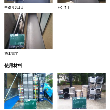
中塗り3回目
ﾄｯﾌﾟｺｰﾄ
施工完了
使用材料