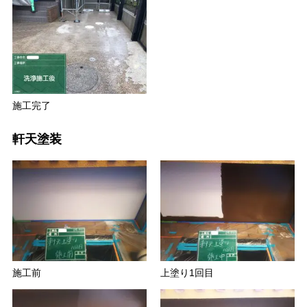
施工完了
軒天塗装
施工前
上塗り1回目