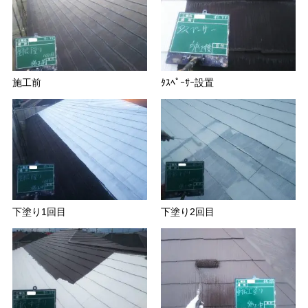
施工前
ﾀｽﾍﾟｰｻｰ設置
下塗り1回目
下塗り2回目