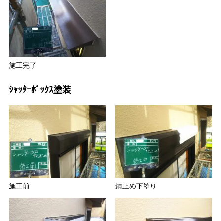
施工完了
ｼｬｯﾀｰﾎﾞｯｸｽ塗装
施工前
錆止め下塗り