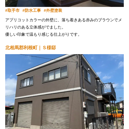
取手市
防水工事
外壁塗装
アプリコットカラーの外壁に、落ち着きある赤みのブラウンでメ
リハリのある立体感がでました。
優しい印象で温もり感じる仕上がりです。
アフターフォローも責任を持って対応いたします。万が一お気付
北相馬郡利根町｜Ｓ様邸
きの点等ございましたら何なりとお申し付け下さい！
今後とも何卒よろしくお願い申し上げます。