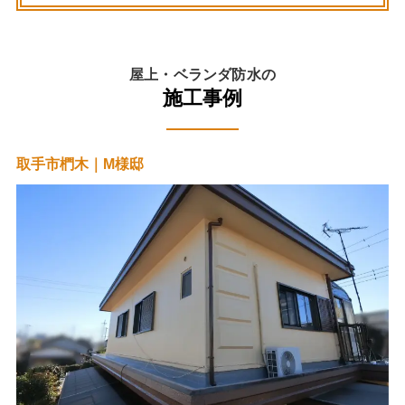
屋上・ベランダ防水の
施工事例
取手市椚木｜M様邸