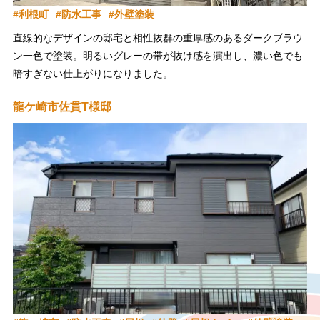
利根町
防水工事
外壁塗装
直線的なデザインの邸宅と相性抜群の重厚感のあるダークブラウ
ン一色で塗装。明るいグレーの帯が抜け感を演出し、濃い色でも
暗すぎない仕上がりになりました。
施工中は何かとご不便をおかけしましたが、ご期待に応えられた
龍ケ崎市佐貫T様邸
こと、お引渡しが完了し最後にこのようなお言葉を頂戴できたこ
とを大変嬉しく思います。
この度は大変お世話になりました！
今後も定期点検を通じてアフターフォローも責任を持ってご対応
いたします。
利根町四季の丘 S様、この度は数ある塗装業者の中から石井建
装に工事をご依頼いただき誠にありがとうございました！