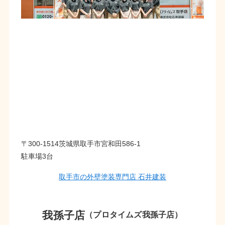
〒300-1514茨城県取手市宮和田586-1
駐車場3台
取手市の外壁塗装専門店 石井建装
我孫子店
（プロタイムズ我孫子店）