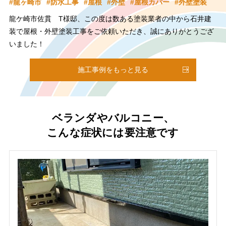
龍ヶ崎市
防水工事
屋根
外壁
屋根カバー
外壁塗装
龍ケ崎市佐貫 T様邸、この度は数ある塗装業者の中から石井建
装で屋根・外壁塗装工事をご依頼いただき、誠にありがとうござ
いました！
屋根は遮熱性鋼板と断熱材との相乗効果で断熱性の優れたカバ
ー、外壁は汚れのつきにくい超低汚染塗料で施工させていただき
施工事例をもっと見る
ました！
ガラッとイメージが変わり、シックで素敵な佇まいとなりまし
た。
ベランダやバルコニー、
また定期点検にお伺いしますが、なにか気になる点がございまし
こんな症状には要注意です
たらご連絡くださいませ。
今後もお家のことなら石井建装にお任せください！