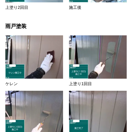
上塗り2回目
施工後
雨戸塗装
ケレン
上塗り1回目