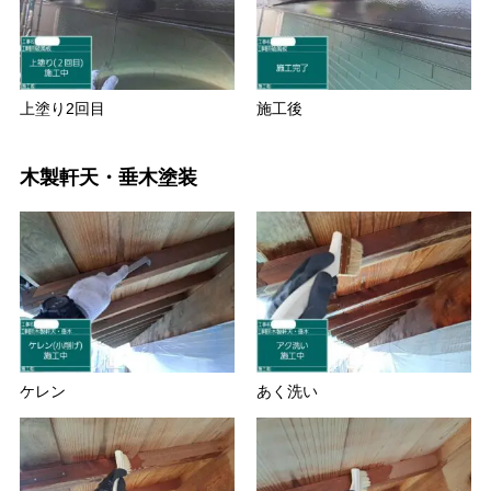
上塗り2回目
施工後
木製軒天・垂木塗装
ケレン
あく洗い