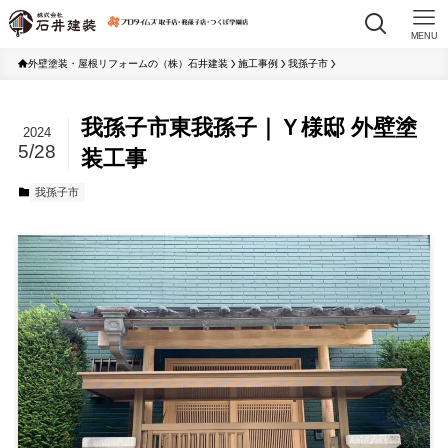
MENU
外壁塗装・屋根リフォームの（株）石井建装
施工事例
我孫子市
我孫子市東我孫子｜Ｙ様邸 外壁塗
2024
5/28
装工事
我孫子市