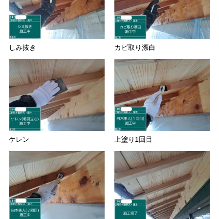
しみ抜き
カビ取り漂白
ケレン
上塗り1回目