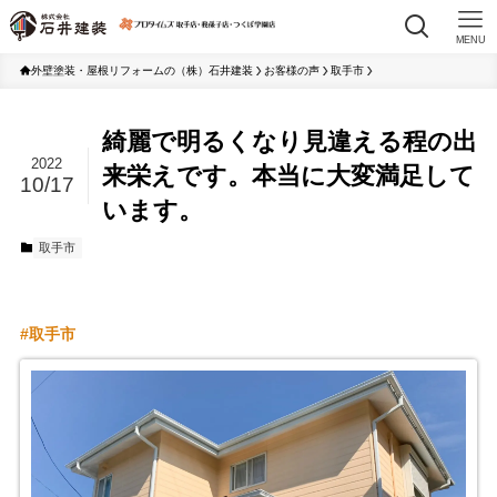
MENU
外壁塗装・屋根リフォームの（株）石井建装
お客様の声
取手市
綺麗で明るくなり見違える程の出
2022
来栄えです。本当に大変満足して
10/17
います。
取手市
取手市