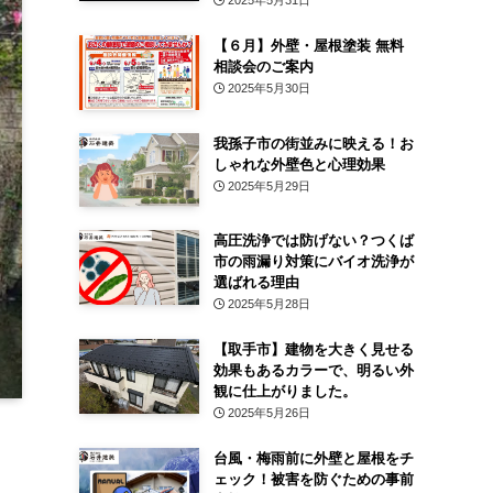
2025年5月31日
【６月】外壁・屋根塗装 無料
相談会のご案内
2025年5月30日
我孫子市の街並みに映える！お
しゃれな外壁色と心理効果
2025年5月29日
高圧洗浄では防げない？つくば
市の雨漏り対策にバイオ洗浄が
選ばれる理由
2025年5月28日
【取手市】建物を大きく見せる
効果もあるカラーで、明るい外
観に仕上がりました。
2025年5月26日
台風・梅雨前に外壁と屋根をチ
ェック！被害を防ぐための事前