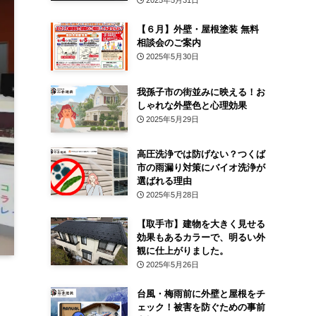
2025年5月31日
【６月】外壁・屋根塗装 無料
相談会のご案内
2025年5月30日
我孫子市の街並みに映える！お
しゃれな外壁色と心理効果
2025年5月29日
高圧洗浄では防げない？つくば
市の雨漏り対策にバイオ洗浄が
選ばれる理由
2025年5月28日
【取手市】建物を大きく見せる
効果もあるカラーで、明るい外
観に仕上がりました。
2025年5月26日
台風・梅雨前に外壁と屋根をチ
ェック！被害を防ぐための事前