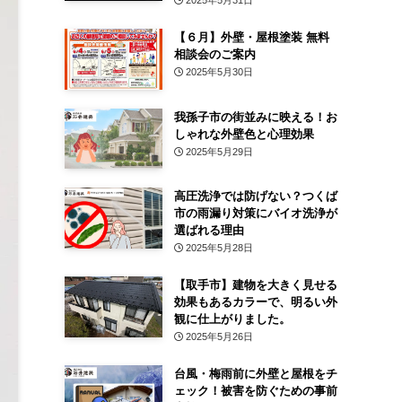
2025年5月31日
【６月】外壁・屋根塗装 無料
相談会のご案内
2025年5月30日
我孫子市の街並みに映える！お
しゃれな外壁色と心理効果
2025年5月29日
高圧洗浄では防げない？つくば
市の雨漏り対策にバイオ洗浄が
選ばれる理由
2025年5月28日
【取手市】建物を大きく見せる
効果もあるカラーで、明るい外
観に仕上がりました。
2025年5月26日
台風・梅雨前に外壁と屋根をチ
ェック！被害を防ぐための事前