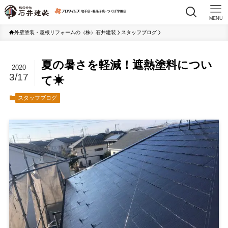
MENU
外壁塗装・屋根リフォームの（株）石井建装
スタッフブログ
夏の暑さを軽減！遮熱塗料につい
2020
3/17
て☀
スタッフブログ