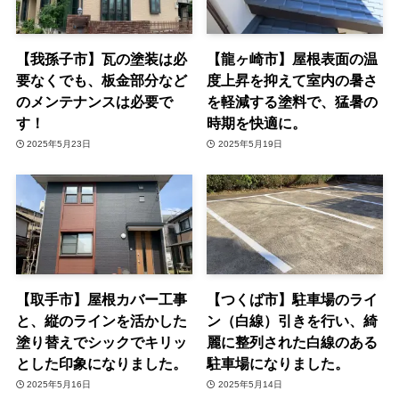
【我孫子市】瓦の塗装は必
【龍ヶ崎市】屋根表面の温
要なくでも、板金部分など
度上昇を抑えて室内の暑さ
のメンテナンスは必要で
を軽減する塗料で、猛暑の
す！
時期を快適に。
2025年5月23日
2025年5月19日
【取手市】屋根カバー工事
【つくば市】駐車場のライ
と、縦のラインを活かした
ン（白線）引きを行い、綺
塗り替えでシックでキリッ
麗に整列された白線のある
とした印象になりました。
駐車場になりました。
2025年5月16日
2025年5月14日