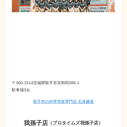
〒300-1514茨城県取手市宮和田586-1
駐車場3台
取手市の外壁塗装専門店 石井建装
我孫子店
（プロタイムズ我孫子店）