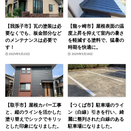
【我孫子市】瓦の塗装は必
【龍ヶ崎市】屋根表面の温
要なくでも、板金部分など
度上昇を抑えて室内の暑さ
のメンテナンスは必要で
を軽減する塗料で、猛暑の
す！
時期を快適に。
2025年5月23日
2025年5月19日
【取手市】屋根カバー工事
【つくば市】駐車場のライ
と、縦のラインを活かした
ン（白線）引きを行い、綺
塗り替えでシックでキリッ
麗に整列された白線のある
とした印象になりました。
駐車場になりました。