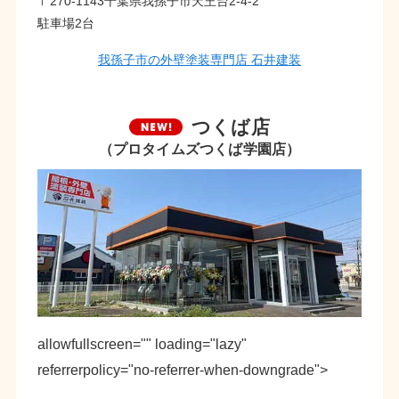
〒270-1143千葉県我孫子市天王台2-4-2
駐車場2台
我孫子市の外壁塗装専門店 石井建装
つくば店
（プロタイムズつくば学園店）
allowfullscreen="" loading="lazy"
referrerpolicy="no-referrer-when-downgrade">