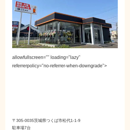
allowfullscreen="" loading="lazy"
referrerpolicy="no-referrer-when-downgrade">
〒305-0035茨城県つくば市松代1-1-9
駐車場7台