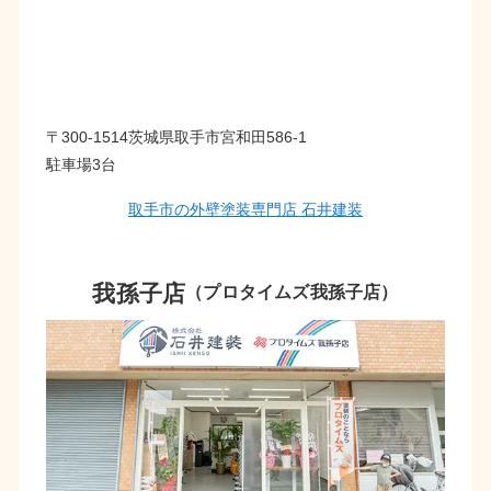
〒300-1514茨城県取手市宮和田586-1
駐車場3台
取手市の外壁塗装専門店 石井建装
我孫子店
（プロタイムズ我孫子店）