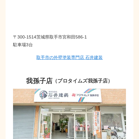
〒300-1514茨城県取手市宮和田586-1
駐車場3台
取手市の外壁塗装専門店 石井建装
我孫子店
（プロタイムズ我孫子店）