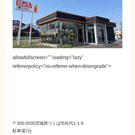
allowfullscreen="" loading="lazy"
referrerpolicy="no-referrer-when-downgrade">
〒305-0035茨城県つくば市松代1-1-9
駐車場7台