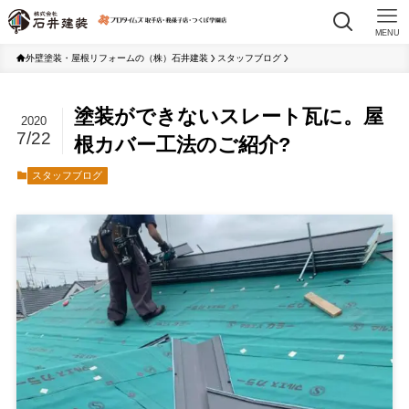
MENU
外壁塗装・屋根リフォームの（株）石井建装
スタッフブログ
塗装ができないスレート瓦に。屋
2020
7/22
根カバー工法のご紹介?
スタッフブログ