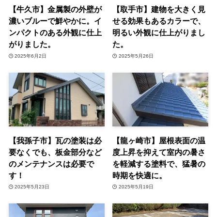
【牛久市】金属製の外壁が
【取手市】建物を大きく見
濃いブルーで鮮やかに。イ
せる効果もあるカラーで、
ンパクトのある外観に仕上
明るい外観に仕上がりまし
がりました。
た。
2025年6月2日
2025年5月26日
【我孫子市】瓦の塗装は必
【龍ヶ崎市】屋根表面の温
要なくでも、板金部分など
度上昇を抑えて室内の暑さ
のメンテナンスは必要で
を軽減する塗料で、猛暑の
す！
時期を快適に。
2025年5月23日
2025年5月19日