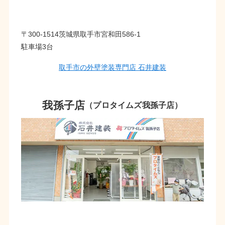
〒300-1514茨城県取手市宮和田586-1
駐車場3台
取手市の外壁塗装専門店 石井建装
我孫子店
（プロタイムズ我孫子店）