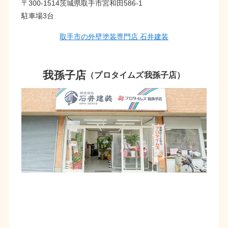
〒300-1514茨城県取手市宮和田586-1
駐車場3台
取手市の外壁塗装専門店 石井建装
我孫子店
（プロタイムズ我孫子店）