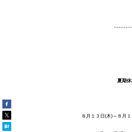
ｰｰｰｰｰｰｰ
夏期休
８月１３日(木)～８月