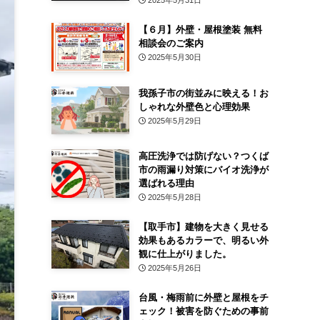
2025年5月31日
【６月】外壁・屋根塗装 無料
相談会のご案内
2025年5月30日
我孫子市の街並みに映える！お
しゃれな外壁色と心理効果
2025年5月29日
高圧洗浄では防げない？つくば
市の雨漏り対策にバイオ洗浄が
選ばれる理由
2025年5月28日
【取手市】建物を大きく見せる
効果もあるカラーで、明るい外
観に仕上がりました。
2025年5月26日
台風・梅雨前に外壁と屋根をチ
ェック！被害を防ぐための事前