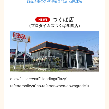
我孫子市の外壁塗装専門店 石井建装
つくば店
（プロタイムズつくば学園店）
allowfullscreen="" loading="lazy"
referrerpolicy="no-referrer-when-downgrade">