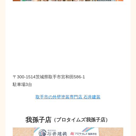
〒300-1514茨城県取手市宮和田586-1
駐車場3台
取手市の外壁塗装専門店 石井建装
我孫子店
（プロタイムズ我孫子店）