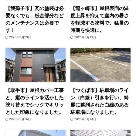
【我孫子市】瓦の塗装は必
【龍ヶ崎市】屋根表面の温
要なくでも、板金部分など
度上昇を抑えて室内の暑さ
のメンテナンスは必要で
を軽減する塗料で、猛暑の
す！
時期を快適に。
2025年5月23日
2025年5月19日
【取手市】屋根カバー工事
【つくば市】駐車場のライ
と、縦のラインを活かした
ン（白線）引きを行い、綺
塗り替えでシックでキリッ
麗に整列された白線のある
とした印象になりました。
駐車場になりました。
2025年5月16日
2025年5月14日