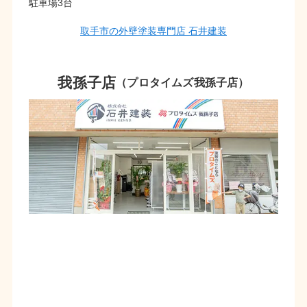
駐車場3台
取手市の外壁塗装専門店 石井建装
我孫子店
（プロタイムズ我孫子店）