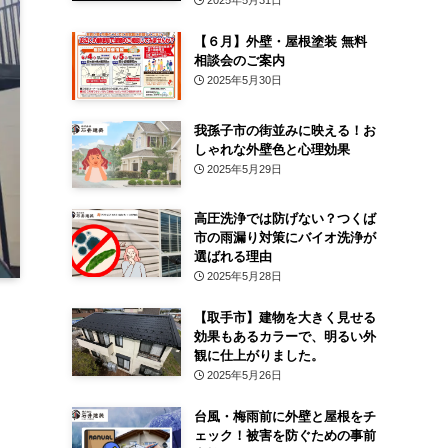
2025年5月31日
【６月】外壁・屋根塗装 無料
相談会のご案内
2025年5月30日
我孫子市の街並みに映える！お
しゃれな外壁色と心理効果
2025年5月29日
高圧洗浄では防げない？つくば
市の雨漏り対策にバイオ洗浄が
選ばれる理由
2025年5月28日
【取手市】建物を大きく見せる
効果もあるカラーで、明るい外
観に仕上がりました。
2025年5月26日
台風・梅雨前に外壁と屋根をチ
ェック！被害を防ぐための事前