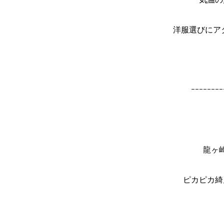
洋服選びにア
ｰｰｰｰｰｰｰｰ
龍ヶ
ピカピカ綺