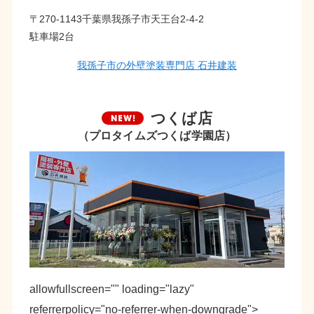
〒270-1143千葉県我孫子市天王台2-4-2
駐車場2台
我孫子市の外壁塗装専門店 石井建装
つくば店
（プロタイムズつくば学園店）
allowfullscreen="" loading="lazy"
referrerpolicy="no-referrer-when-downgrade">