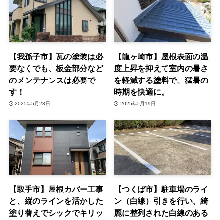
【我孫子市】瓦の塗装は必
【龍ヶ崎市】屋根表面の温
要なくでも、板金部分など
度上昇を抑えて室内の暑さ
のメンテナンスは必要で
を軽減する塗料で、猛暑の
す！
時期を快適に。
2025年5月23日
2025年5月19日
【取手市】屋根カバー工事
【つくば市】駐車場のライ
と、縦のラインを活かした
ン（白線）引きを行い、綺
塗り替えでシックでキリッ
麗に整列された白線のある