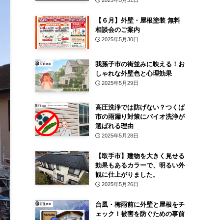
2025年5月31日
【６月】外壁・屋根塗装 無料
相談会のご案内
2025年5月30日
我孫子市の街並みに映える！お
しゃれな外壁色と心理効果
2025年5月29日
高圧洗浄では防げない？つくば
市の雨漏り対策にバイオ洗浄が
選ばれる理由
2025年5月28日
【取手市】建物を大きく見せる
効果もあるカラーで、明るい外
観に仕上がりました。
2025年5月26日
台風・梅雨前に外壁と屋根をチ
ェック！被害を防ぐための事前