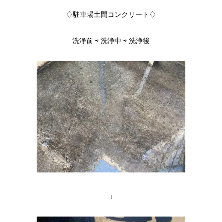
♢駐車場土間コンクリート♢
洗浄前 ⇨ 洗浄中 ⇨ 洗浄後
↓