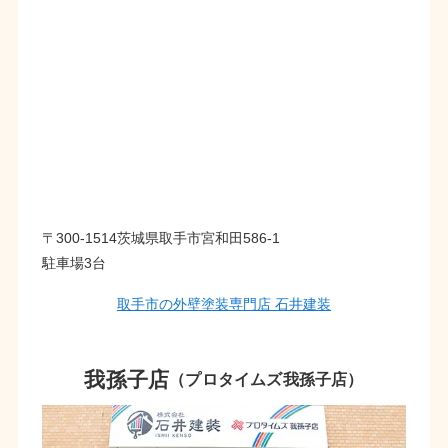
〒300-1514茨城県取手市宮和田586-1
駐車場3台
取手市の外壁塗装専門店 石井建装
我孫子店
（プロタイムズ我孫子店）