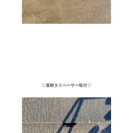
♢屋根タスペーサー取付♢