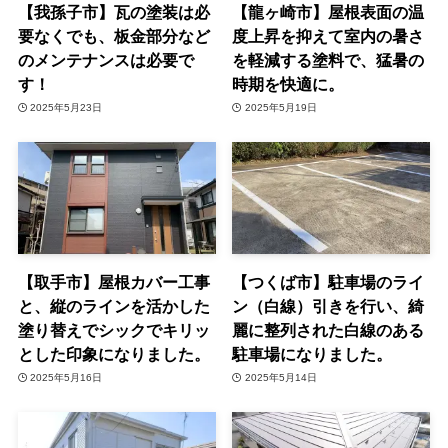
【我孫子市】瓦の塗装は必
【龍ヶ崎市】屋根表面の温
要なくでも、板金部分など
度上昇を抑えて室内の暑さ
のメンテナンスは必要で
を軽減する塗料で、猛暑の
す！
時期を快適に。
2025年5月23日
2025年5月19日
【取手市】屋根カバー工事
【つくば市】駐車場のライ
と、縦のラインを活かした
ン（白線）引きを行い、綺
塗り替えでシックでキリッ
麗に整列された白線のある
とした印象になりました。
駐車場になりました。
2025年5月16日
2025年5月14日