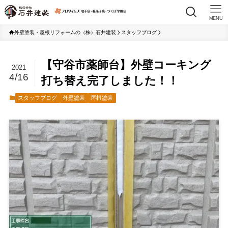
MENU
外壁塗装・屋根リフォームの（株）石井建装
スタッフブログ
【守谷市薬師台】外壁コーキング
2021
4/16
打ち替え完了しました！！
スタッフブログ
外壁塗装
屋根塗装