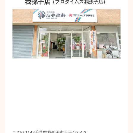
我孫子店
（プロタイムズ我孫子店）
〒270-1143千葉県我孫子市天王台2-4-2