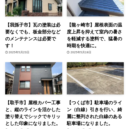
【我孫子市】瓦の塗装は必
【龍ヶ崎市】屋根表面の温
要なくでも、板金部分など
度上昇を抑えて室内の暑さ
のメンテナンスは必要で
を軽減する塗料で、猛暑の
す！
時期を快適に。
2025年5月23日
2025年5月19日
【取手市】屋根カバー工事
【つくば市】駐車場のライ
と、縦のラインを活かした
ン（白線）引きを行い、綺
塗り替えでシックでキリッ
麗に整列された白線のある
とした印象になりました。
駐車場になりました。