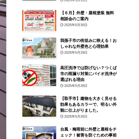
2025年5月31日
【６月】外壁・屋根塗装 無料
相談会のご案内
2025年5月30日
我孫子市の街並みに映える！お
しゃれな外壁色と心理効果
2025年5月29日
高圧洗浄では防げない？つくば
市の雨漏り対策にバイオ洗浄が
選ばれる理由
2025年5月28日
【取手市】建物を大きく見せる
効果もあるカラーで、明るい外
観に仕上がりました。
2025年5月26日
台風・梅雨前に外壁と屋根をチ
ェック！被害を防ぐための事前