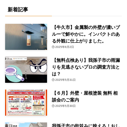
新着記事
【牛久市】金属製の外壁が濃いブ
ルーで鮮やかに。インパクトのあ
る外観に仕上がりました。
2025年6月2日
【無料点検あり】我孫子市の雨漏
りを見逃さないプロの調査方法と
は？
2025年5月31日
【６月】外壁・屋根塗装 無料 相
談会のご案内
2025年5月30日
我孫子市の街並みに映える！おし