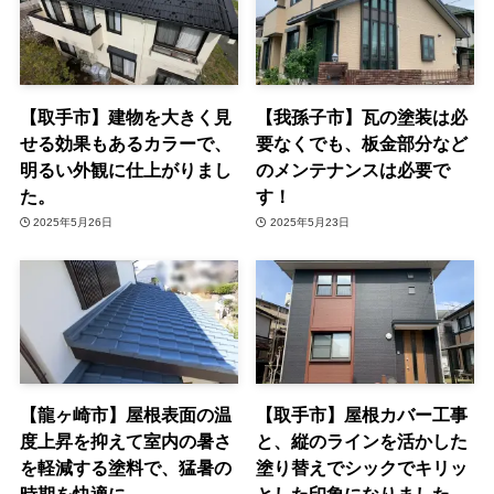
【取手市】建物を大きく見
【我孫子市】瓦の塗装は必
せる効果もあるカラーで、
要なくでも、板金部分など
明るい外観に仕上がりまし
のメンテナンスは必要で
た。
す！
2025年5月26日
2025年5月23日
【龍ヶ崎市】屋根表面の温
【取手市】屋根カバー工事
度上昇を抑えて室内の暑さ
と、縦のラインを活かした
を軽減する塗料で、猛暑の
塗り替えでシックでキリッ
時期を快適に。
とした印象になりました。