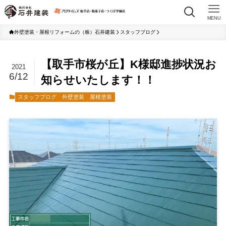
MENU
外壁塗装・屋根リフォームの（株）石井建装
スタッフブログ
【取手市桜が丘】K様邸進捗状況お
2021
6/12
知らせいたします！！
スタッフブログ
外壁塗装
屋根塗装