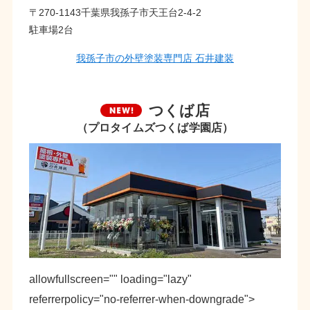
〒270-1143千葉県我孫子市天王台2-4-2
駐車場2台
我孫子市の外壁塗装専門店 石井建装
つくば店
（プロタイムズつくば学園店）
allowfullscreen="" loading="lazy"
referrerpolicy="no-referrer-when-downgrade">