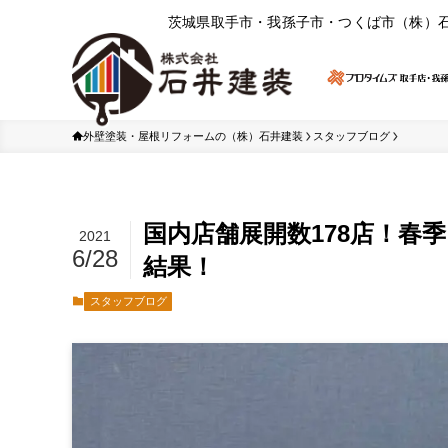
茨城県取⼿市・我孫⼦市・つくば市（株）
外壁塗装・屋根リフォームの（株）石井建装
スタッフブログ
国内店舗展開数178店！春
2021
6/28
結果！
スタッフブログ