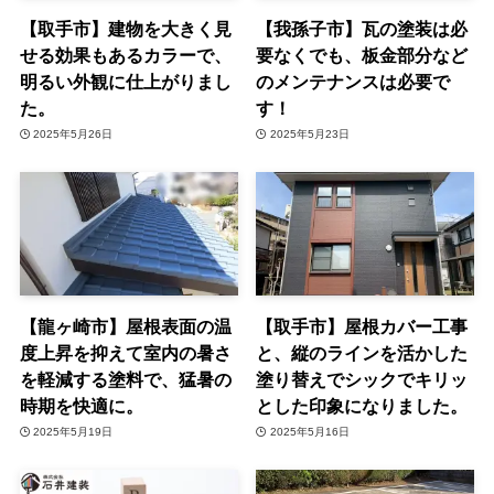
【取手市】建物を大きく見
【我孫子市】瓦の塗装は必
せる効果もあるカラーで、
要なくでも、板金部分など
明るい外観に仕上がりまし
のメンテナンスは必要で
た。
す！
2025年5月26日
2025年5月23日
【龍ヶ崎市】屋根表面の温
【取手市】屋根カバー工事
度上昇を抑えて室内の暑さ
と、縦のラインを活かした
を軽減する塗料で、猛暑の
塗り替えでシックでキリッ
時期を快適に。
とした印象になりました。
2025年5月19日
2025年5月16日