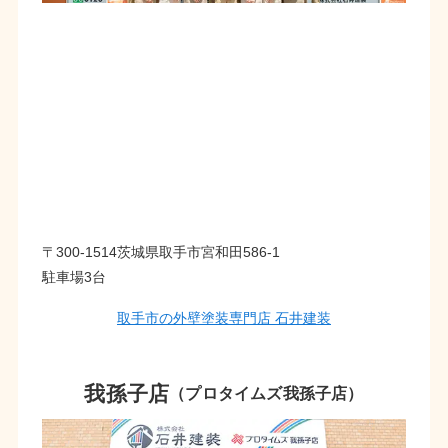
〒300-1514茨城県取手市宮和田586-1
駐車場3台
取手市の外壁塗装専門店 石井建装
我孫子店
（プロタイムズ我孫子店）