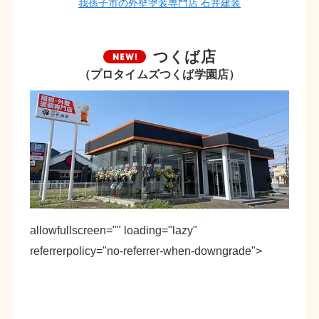
我孫子市の外壁塗装専門店 石井建装
つくば店
（プロタイムズつくば学園店）
allowfullscreen="" loading="lazy"
referrerpolicy="no-referrer-when-downgrade">