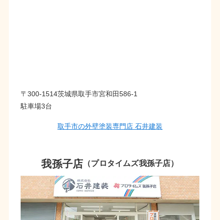
〒300-1514茨城県取手市宮和田586-1
駐車場3台
取手市の外壁塗装専門店 石井建装
我孫子店
（プロタイムズ我孫子店）