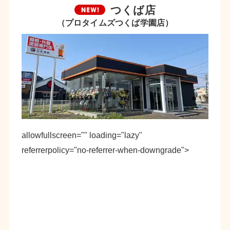
つくば店
（プロタイムズつくば学園店）
allowfullscreen="" loading="lazy"
referrerpolicy="no-referrer-when-downgrade">