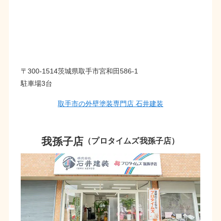
〒300-1514茨城県取手市宮和田586-1
駐車場3台
取手市の外壁塗装専門店 石井建装
我孫子店
（プロタイムズ我孫子店）