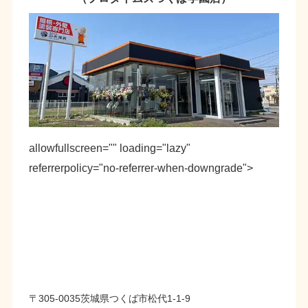
allowfullscreen="" loading="lazy"
referrerpolicy="no-referrer-when-downgrade">
〒305-0035茨城県つくば市松代1-1-9