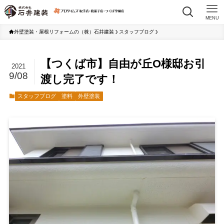
MENU
外壁塗装・屋根リフォームの（株）石井建装
スタッフブログ
【つくば市】自由が丘O様邸お引
2021
9/08
渡し完了です！
スタッフブログ
塗料
外壁塗装