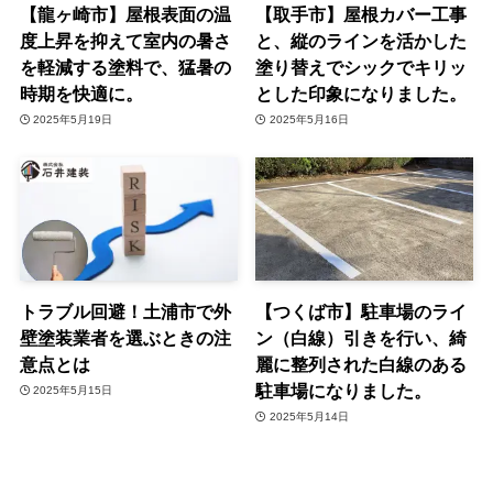
【龍ヶ崎市】屋根表面の温
【取手市】屋根カバー工事
度上昇を抑えて室内の暑さ
と、縦のラインを活かした
を軽減する塗料で、猛暑の
塗り替えでシックでキリッ
時期を快適に。
とした印象になりました。
2025年5月19日
2025年5月16日
トラブル回避！土浦市で外
【つくば市】駐車場のライ
壁塗装業者を選ぶときの注
ン（白線）引きを行い、綺
意点とは
麗に整列された白線のある
駐車場になりました。
2025年5月15日
2025年5月14日