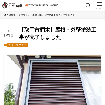
MENU
外壁塗装・屋根リフォームの（株）石井建装
スタッフブログ
【取手市椚木】屋根・外壁塗装工
2021
9/14
事が完了しました！
スタッフブログ