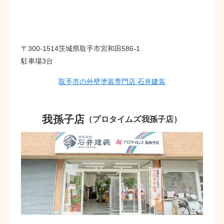
〒300-1514茨城県取手市宮和田586-1
駐車場3台
取手市の外壁塗装専門店 石井建装
我孫子店
（プロタイムズ我孫子店）