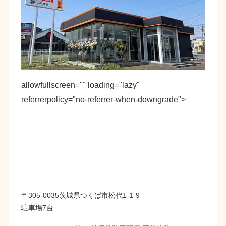
allowfullscreen="" loading="lazy"
referrerpolicy="no-referrer-when-downgrade">
〒305-0035茨城県つくば市松代1-1-9
駐車場7台