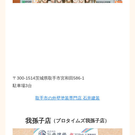
〒300-1514茨城県取手市宮和田586-1
駐車場3台
取手市の外壁塗装専門店 石井建装
我孫子店
（プロタイムズ我孫子店）