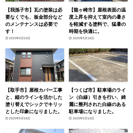
【我孫子市】瓦の塗装は必
【龍ヶ崎市】屋根表面の温
要なくでも、板金部分など
度上昇を抑えて室内の暑さ
のメンテナンスは必要で
を軽減する塗料で、猛暑の
す！
時期を快適に。
2025年5月23日
2025年5月19日
【取手市】屋根カバー工事
【つくば市】駐車場のライ
と、縦のラインを活かした
ン（白線）引きを行い、綺
塗り替えでシックでキリッ
麗に整列された白線のある
とした印象になりました。
駐車場になりました。
2025年5月16日
2025年5月14日