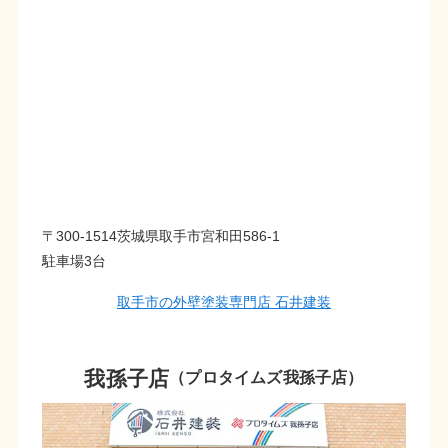
〒300-1514茨城県取手市宮和田586-1
駐車場3台
取手市の外壁塗装専門店 石井建装
我孫子店
（プロタイムズ我孫子店）