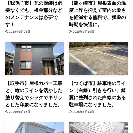
【我孫子市】瓦の塗装は必
【龍ヶ崎市】屋根表面の温
要なくでも、板金部分など
度上昇を抑えて室内の暑さ
のメンテナンスは必要で
を軽減する塗料で、猛暑の
す！
時期を快適に。
2025年5月23日
2025年5月19日
【取手市】屋根カバー工事
【つくば市】駐車場のライ
と、縦のラインを活かした
ン（白線）引きを行い、綺
塗り替えでシックでキリッ
麗に整列された白線のある
とした印象になりました。
駐車場になりました。
2025年5月16日
2025年5月14日