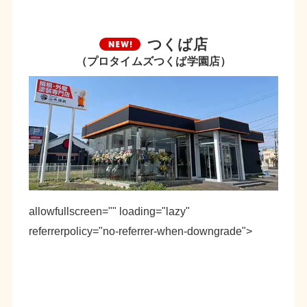
つくば店
（プロタイムズつくば学園店）
allowfullscreen="" loading="lazy"
referrerpolicy="no-referrer-when-downgrade">