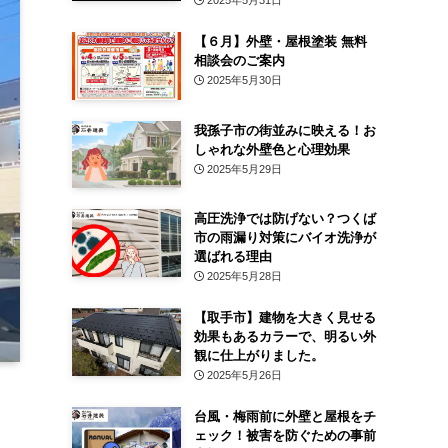
2025年5月31日
【６月】外壁・屋根塗装 無料
相談会のご案内
2025年5月30日
我孫子市の街並みに映える！お
しゃれな外壁色と心理効果
2025年5月29日
高圧洗浄では防げない？つくば
市の雨漏り対策にバイオ洗浄が
選ばれる理由
2025年5月28日
【取手市】建物を大きく見せる
効果もあるカラーで、明るい外
観に仕上がりました。
2025年5月26日
台風・梅雨前に外壁と屋根をチ
ェック！被害を防ぐための事前