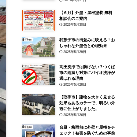
2025年5月31日
【６月】外壁・屋根塗装 無料
相談会のご案内
2025年5月30日
我孫子市の街並みに映える！お
しゃれな外壁色と心理効果
2025年5月29日
高圧洗浄では防げない？つくば
市の雨漏り対策にバイオ洗浄が
選ばれる理由
2025年5月28日
【取手市】建物を大きく見せる
効果もあるカラーで、明るい外
観に仕上がりました。
2025年5月26日
台風・梅雨前に外壁と屋根をチ
ェック！被害を防ぐための事前