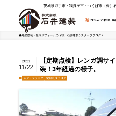
茨城県取⼿市・我孫⼦市・つくば市（株）
外壁塗装・屋根リフォームの（株）石井建装
スタッフブログ
【定期点検】レンガ調サ
2021
11/22
装！3年経過の様子。
スタッフブログ
定期点検ブログ