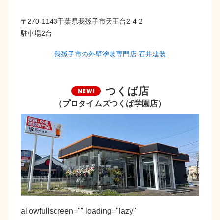
〒270-1143千葉県我孫子市天王台2-4-2
駐車場2台
我孫子市の外壁塗装専門店 石井建装
つくば店
（プロタイムズつくば学園店）
allowfullscreen="" loading="lazy"