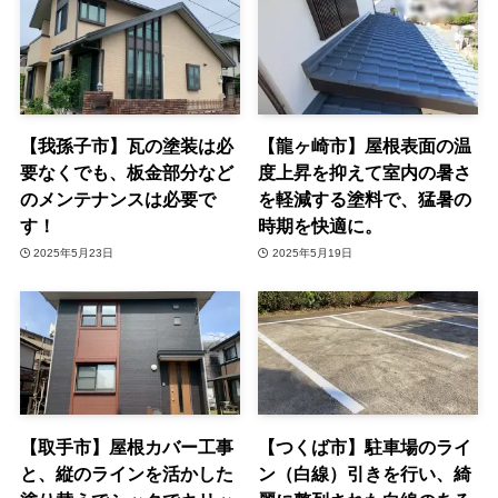
【我孫子市】瓦の塗装は必
【龍ヶ崎市】屋根表面の温
要なくでも、板金部分など
度上昇を抑えて室内の暑さ
のメンテナンスは必要で
を軽減する塗料で、猛暑の
す！
時期を快適に。
2025年5月23日
2025年5月19日
【取手市】屋根カバー工事
【つくば市】駐車場のライ
と、縦のラインを活かした
ン（白線）引きを行い、綺