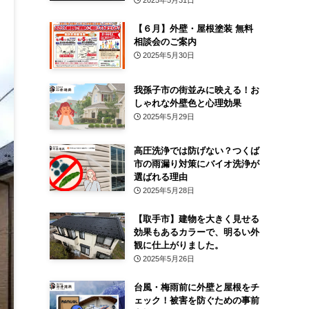
2025年5月31日
【６月】外壁・屋根塗装 無料
相談会のご案内
2025年5月30日
我孫子市の街並みに映える！お
しゃれな外壁色と心理効果
2025年5月29日
高圧洗浄では防げない？つくば
市の雨漏り対策にバイオ洗浄が
選ばれる理由
2025年5月28日
【取手市】建物を大きく見せる
効果もあるカラーで、明るい外
観に仕上がりました。
2025年5月26日
台風・梅雨前に外壁と屋根をチ
ェック！被害を防ぐための事前