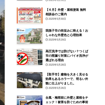
2025年5月31日
【６月】外壁・屋根塗装 無料
相談会のご案内
2025年5月30日
我孫子市の街並みに映える！お
しゃれな外壁色と心理効果
2025年5月29日
高圧洗浄では防げない？つくば
市の雨漏り対策にバイオ洗浄が
選ばれる理由
2025年5月28日
【取手市】建物を大きく見せる
効果もあるカラーで、明るい外
観に仕上がりました。
2025年5月26日
台風・梅雨前に外壁と屋根をチ
ェック！被害を防ぐための事前