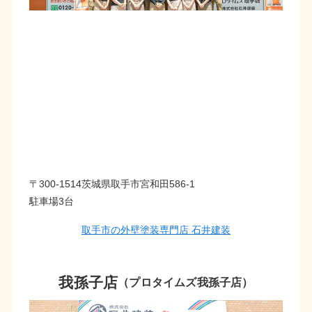
〒300-1514茨城県取手市宮和田586-1
駐車場3台
取手市の外壁塗装専門店 石井建装
我孫子店
（プロタイムズ我孫子店）