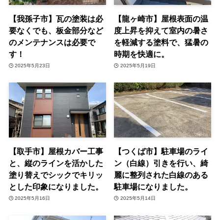
【我孫子市】瓦の塗装は必
【龍ヶ崎市】屋根表面の温
要なくでも、板金部分など
度上昇を抑えて室内の暑さ
のメンテナンスは必要で
を軽減する塗料で、猛暑の
す！
時期を快適に。
2025年5月23日
2025年5月19日
【取手市】屋根カバー工事
【つくば市】駐車場のライ
と、縦のラインを活かした
ン（白線）引きを行い、綺
塗り替えでシックでキリッ
麗に整列された白線のある
とした印象になりました。
駐車場になりました。
2025年5月16日
2025年5月14日