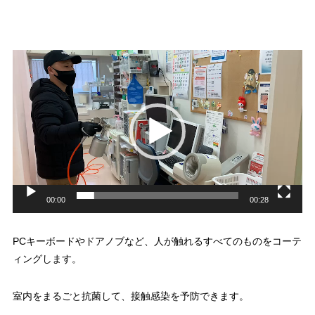
動
画
プ
レ
ー
ヤ
ー
00:00
00:28
PCキーボードやドアノブなど、人が触れるすべてのものをコーテ
ィングします。
室内をまるごと抗菌して、接触感染を予防できます。