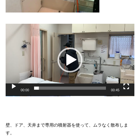
動
画
プ
レ
ー
ヤ
ー
00:00
00:45
壁、ドア、天井まで専用の噴射器を使って、ムラなく散布しま
す。