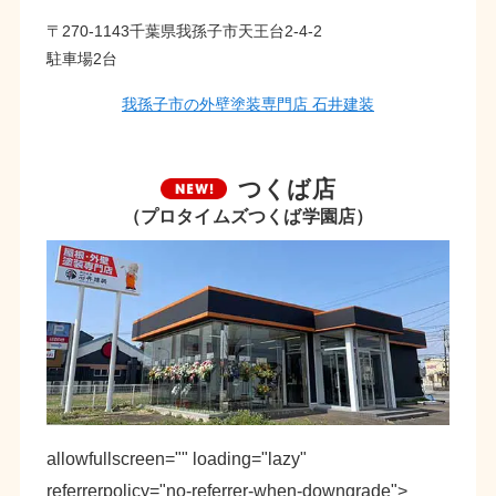
〒270-1143千葉県我孫子市天王台2-4-2
駐車場2台
我孫子市の外壁塗装専門店 石井建装
つくば店
（プロタイムズつくば学園店）
allowfullscreen="" loading="lazy"
referrerpolicy="no-referrer-when-downgrade">