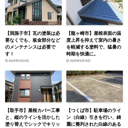
【我孫子市】瓦の塗装は必
【龍ヶ崎市】屋根表面の温
要なくでも、板金部分など
度上昇を抑えて室内の暑さ
のメンテナンスは必要で
を軽減する塗料で、猛暑の
す！
時期を快適に。
2025年5月23日
2025年5月19日
【取手市】屋根カバー工事
【つくば市】駐車場のライ
と、縦のラインを活かした
ン（白線）引きを行い、綺
塗り替えでシックでキリッ
麗に整列された白線のある