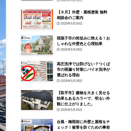
2025年5月31日
【６月】外壁・屋根塗装 無料
相談会のご案内
2025年5月30日
我孫子市の街並みに映える！お
しゃれな外壁色と心理効果
2025年5月29日
高圧洗浄では防げない？つくば
市の雨漏り対策にバイオ洗浄が
選ばれる理由
2025年5月28日
【取手市】建物を大きく見せる
効果もあるカラーで、明るい外
観に仕上がりました。
2025年5月26日
台風・梅雨前に外壁と屋根をチ
ェック！被害を防ぐための事前