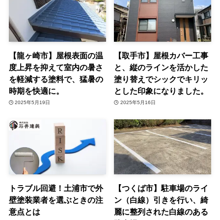
【龍ヶ崎市】屋根表面の温
【取手市】屋根カバー工事
度上昇を抑えて室内の暑さ
と、縦のラインを活かした
を軽減する塗料で、猛暑の
塗り替えでシックでキリッ
時期を快適に。
とした印象になりました。
2025年5月19日
2025年5月16日
トラブル回避！土浦市で外
【つくば市】駐車場のライ
壁塗装業者を選ぶときの注
ン（白線）引きを行い、綺
意点とは
麗に整列された白線のある