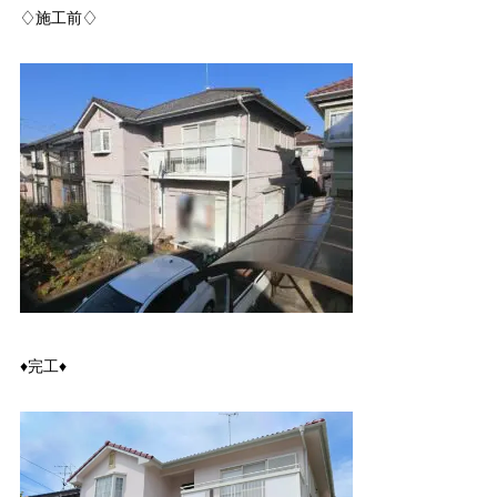
♢施工前♢
♦完工♦